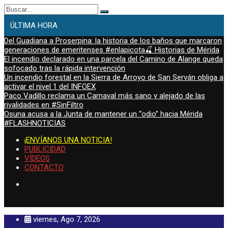
Buscar:
ÚLTIMA HORA
Del Guadiana a Proserpina: la historia de los baños que marcaron
generaciones de emeritenses #enlapicota🍒 Historias de Mérida
El incendio declarado en una parcela del Camino de Alange queda
sofocado tras la rápida intervención
Un incendio forestal en la Sierra de Arroyo de San Serván obliga a
activar el nivel 1 del INFOEX
Paco Vadillo reclama un Carnaval más sano y alejado de las
rivalidades en #SinFiltro
Osuna acusa a la Junta de mantener un “odio” hacia Mérida
#FLASHNOTICIAS
¡ENVÍANOS UNA NOTICIA!
PUBLICIDAD
VÍDEOS
CONTACTO
viernes, Ago 7, 2026