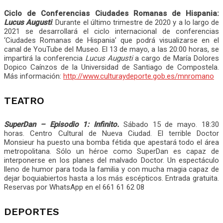
Ciclo de Conferencias Ciudades Romanas de Hispania:
Lucus Augusti
. Durante el último trimestre de 2020 y a lo largo de
2021 se desarrollará el ciclo internacional de conferencias
‘Ciudades Romanas de Hispania’ que podrá visualizarse en el
canal de YouTube del Museo. El 13 de mayo, a las 20:00 horas, se
impartirá la conferencia
Lucus Augusti
a cargo de María Dolores
Dopico Caínzos de la Universidad de Santiago de Compostela.
Más información:
http://www.culturaydeporte.gob.es/mnromano
TEATRO
SuperDan – Episodio 1: Infinito.
Sábado 15 de mayo. 18:30
horas. Centro Cultural de Nueva Ciudad. El terrible Doctor
Monsieur ha puesto una bomba fétida que apestará todo el área
metropolitana. Sólo un héroe como SuperDan es capaz de
interponerse en los planes del malvado Doctor. Un espectáculo
lleno de humor para toda la familia y con mucha magia capaz de
dejar boquiabiertos hasta a los más escépticos. Entrada gratuita.
Reservas por WhatsApp en el 661 61 62 08
DEPORTES