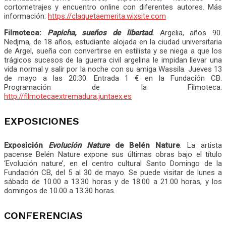
cortometrajes y encuentro online con diferentes autores. Más
información:
https://claquetaemerita.wixsite.com
Filmoteca:
Papicha, sueños de libertad
.
Argelia, años 90.
Nedjma, de 18 años, estudiante alojada en la ciudad universitaria
de Argel, sueña con convertirse en estilista y se niega a que los
trágicos sucesos de la guerra civil argelina le impidan llevar una
vida normal y salir por la noche con su amiga Wassila. Jueves 13
de mayo a las 20:30. Entrada 1 € en la Fundación CB.
Programación de la Filmoteca:
http://filmotecaextremadura.juntaex.es
EXPOSICIONES
Exposición
Evolución Nature
de Belén Nature
. La artista
pacense Belén Nature expone sus últimas obras bajo el título
‘Evolución nature’, en el centro cultural Santo Domingo de la
Fundación CB, del 5 al 30 de mayo. Se puede visitar de lunes a
sábado de 10.00 a 13.30 horas y de 18.00 a 21.00 horas, y los
domingos de 10.00 a 13.30 horas.
CONFERENCIAS