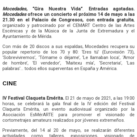
Mocedades
, “Gira Nuestra Vida”
.
Entradas agotadas.
Mocedades
ofrece un concierto el próximo 14 de mayo a las
21.30 en el Palacio de Congresos, con entrada gratuita
,
organizado y patrocinado por el CEMART Centro de las Artes
Escénicas y de la Música de la Junta de Extremadura y el
Ayuntamiento de Mérida.
Con más de 20 discos a sus espaldas, Mocedades recupera su
popular repertorio de los 70 y 80: ‘Eres tú’ (Eurovisión 73),
‘Sobreviviremos’, ‘Tómame o déjame’, ‘Le llamaban loca’, ‘Amor
de hombre’, ‘El vendedor’, ‘Maitexu mía’, ‘Secretaria’, ‘Las
palabras’… todos ellos superventas en España y América.
CINE
IV Festival Claqueta Emérita.
El 21 de mayo de 2021, a las 19:00
horas, se celebrará la gala final de la IV edición del Festival
Claqueta Emérita, un evento audiovisual organizado por la
Asociación EsMérARTE para promover el visionado de
cortometrajes amateurs realizados por jóvenes extremeños.
Previamente, del 14 al 20 de mayo, se realizarán diferentes
actividades como talleres, exposiciones, visionado de