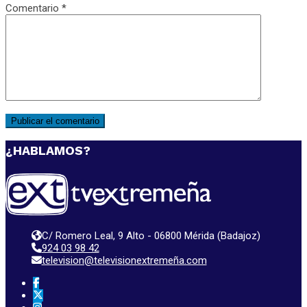
Comentario
*
¿HABLAMOS?
C/ Romero Leal, 9 Alto - 06800 Mérida (Badajoz)
924 03 98 42
television@televisionextremeña.com