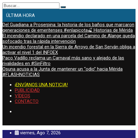
Buscar:
ÚLTIMA HORA
Del Guadiana a Proserpina: la historia de los baños que marcaron
generaciones de emeritenses #enlapicota🍒 Historias de Mérida
El incendio declarado en una parcela del Camino de Alange queda
sofocado tras la rápida intervención
Un incendio forestal en la Sierra de Arroyo de San Serván obliga a
activar el nivel 1 del INFOEX
Paco Vadillo reclama un Carnaval más sano y alejado de las
rivalidades en #SinFiltro
Osuna acusa a la Junta de mantener un “odio” hacia Mérida
#FLASHNOTICIAS
¡ENVÍANOS UNA NOTICIA!
PUBLICIDAD
VÍDEOS
CONTACTO
viernes, Ago 7, 2026