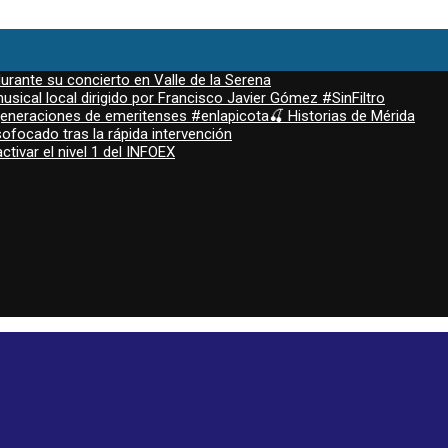
durante su concierto en Valle de la Serena
sical local dirigido por Francisco Javier Gómez #SinFiltro
 generaciones de emeritenses #enlapicota🍒 Historias de Mérida
ofocado tras la rápida intervención
ctivar el nivel 1 del INFOEX