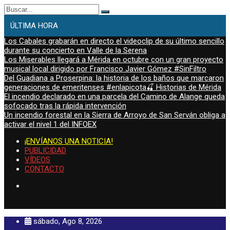
Buscar:
ÚLTIMA HORA
Los Cabales grabarán en directo el videoclip de su último sencillo
durante su concierto en Valle de la Serena
Los Miserables llegará a Mérida en octubre con un gran proyecto
musical local dirigido por Francisco Javier Gómez #SinFiltro
Del Guadiana a Proserpina: la historia de los baños que marcaron
generaciones de emeritenses #enlapicota🍒 Historias de Mérida
El incendio declarado en una parcela del Camino de Alange queda
sofocado tras la rápida intervención
Un incendio forestal en la Sierra de Arroyo de San Serván obliga a
activar el nivel 1 del INFOEX
¡ENVÍANOS UNA NOTICIA!
PUBLICIDAD
VÍDEOS
CONTACTO
sábado, Ago 8, 2026