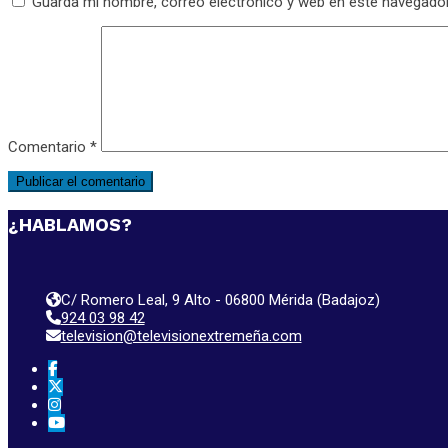
Guarda mi nombre, correo electrónico y web en este navegado
Comentario
*
¿HABLAMOS?
C/ Romero Leal, 9 Alto - 06800 Mérida (Badajoz)
924 03 98 42
television@televisionextremeña.com