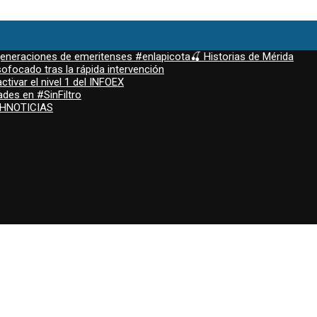
 generaciones de emeritenses #enlapicota🍒 Historias de Mérida
ofocado tras la rápida intervención
ctivar el nivel 1 del INFOEX
ades en #SinFiltro
ASHNOTICIAS