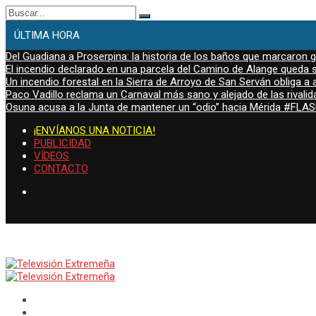
Buscar:
ÚLTIMA HORA
Del Guadiana a Proserpina: la historia de los baños que marcaron
El incendio declarado en una parcela del Camino de Alange queda s
Un incendio forestal en la Sierra de Arroyo de San Serván obliga a a
Paco Vadillo reclama un Carnaval más sano y alejado de las rivalid
Osuna acusa a la Junta de mantener un “odio” hacia Mérida #FL
¡ENVÍANOS UNA NOTICIA!
PUBLICIDAD
VÍDEOS
CONTACTO
jueves, Ago 6, 2026