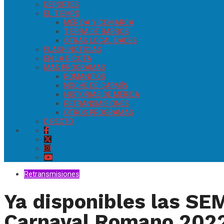
DEPORTES
EL TIEMPO
MÉRIDA Y COMARCA
TIERRA DE BARROS
OTRAS LOCALIDADES
FLASH NOTICIAS
EN LA PICOTA
MÁS PROGRAMAS
ROMANITOS
NOCHE DE CARMÍN
HISTORIAS DE MÉRIDA
RETRANSMISIONES
OTROS PROGRAMAS
DIRECTO
Retransmisiones
Ya disponibles las SE
Carnaval Romano 202