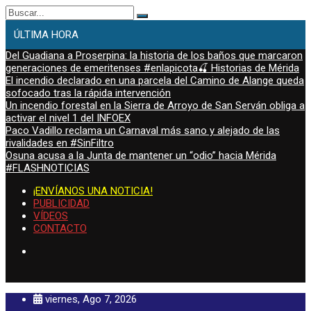
Buscar:
ÚLTIMA HORA
Del Guadiana a Proserpina: la historia de los baños que marcaron
generaciones de emeritenses #enlapicota🍒 Historias de Mérida
El incendio declarado en una parcela del Camino de Alange queda
sofocado tras la rápida intervención
Un incendio forestal en la Sierra de Arroyo de San Serván obliga a
activar el nivel 1 del INFOEX
Paco Vadillo reclama un Carnaval más sano y alejado de las
rivalidades en #SinFiltro
Osuna acusa a la Junta de mantener un “odio” hacia Mérida
#FLASHNOTICIAS
¡ENVÍANOS UNA NOTICIA!
PUBLICIDAD
VÍDEOS
CONTACTO
viernes, Ago 7, 2026