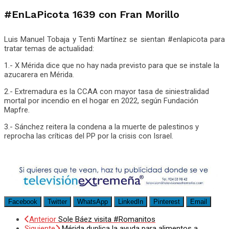
#EnLaPicota 1639 con Fran Morillo
Luis Manuel Tobaja y Tenti Martínez se sientan #enlapicota para
tratar temas de actualidad:
1.- X Mérida dice que no hay nada previsto para que se instale la
azucarera en Mérida.
2.- Extremadura es la CCAA con mayor tasa de siniestralidad
mortal por incendio en el hogar en 2022, según Fundación
Mapfre.
3.- Sánchez reitera la condena a la muerte de palestinos y
reprocha las críticas del PP por la crisis con Israel.
Facebook
Twitter
WhatsApp
LinkedIn
Pinterest
Email
Anterior
Sole Báez visita #Romanitos
Siguiente
Mérida duplica la ayuda para alimentos a