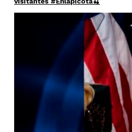
visitantes #Enlapicota🍒