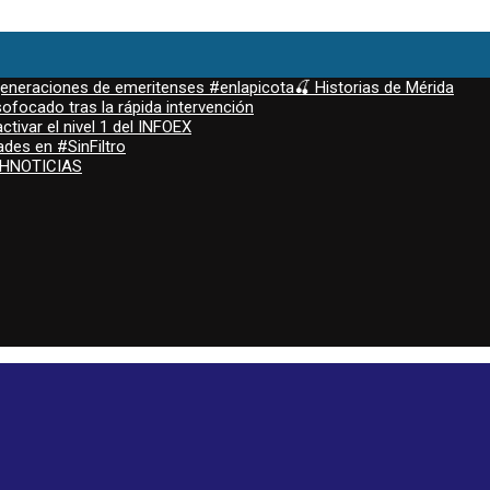
 generaciones de emeritenses #enlapicota🍒 Historias de Mérida
ofocado tras la rápida intervención
ctivar el nivel 1 del INFOEX
ades en #SinFiltro
ASHNOTICIAS