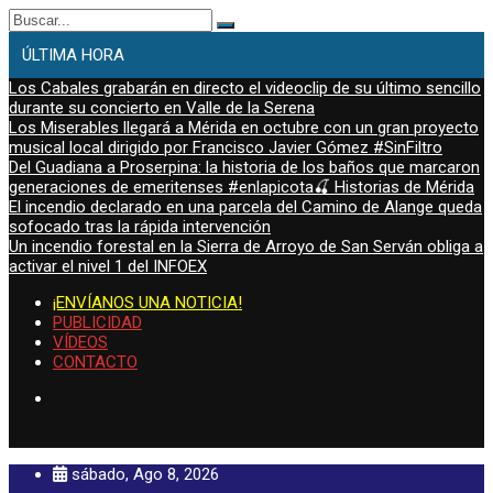
Buscar:
ÚLTIMA HORA
Los Cabales grabarán en directo el videoclip de su último sencillo
durante su concierto en Valle de la Serena
Los Miserables llegará a Mérida en octubre con un gran proyecto
musical local dirigido por Francisco Javier Gómez #SinFiltro
Del Guadiana a Proserpina: la historia de los baños que marcaron
generaciones de emeritenses #enlapicota🍒 Historias de Mérida
El incendio declarado en una parcela del Camino de Alange queda
sofocado tras la rápida intervención
Un incendio forestal en la Sierra de Arroyo de San Serván obliga a
activar el nivel 1 del INFOEX
¡ENVÍANOS UNA NOTICIA!
PUBLICIDAD
VÍDEOS
CONTACTO
sábado, Ago 8, 2026