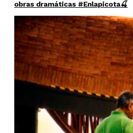
obras dramáticas #Enlapicota🍒