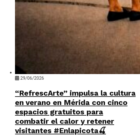
29/06/2026
“RefrescArte” impulsa la cultura
en verano en Mérida con cinco
espacios gratuitos para
combatir el calor y retener
visitantes #Enlapicota🍒