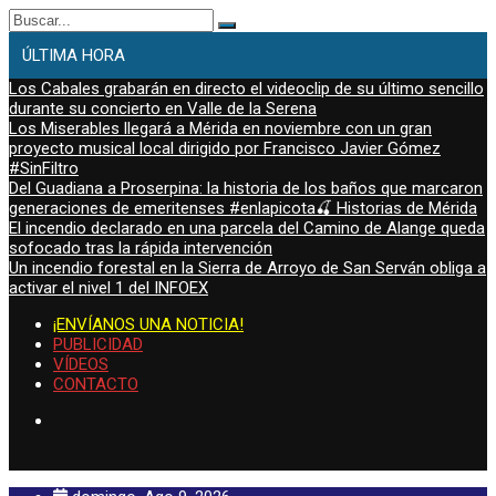
Buscar:
ÚLTIMA HORA
Los Cabales grabarán en directo el videoclip de su último sencillo
durante su concierto en Valle de la Serena
Los Miserables llegará a Mérida en noviembre con un gran
proyecto musical local dirigido por Francisco Javier Gómez
#SinFiltro
Del Guadiana a Proserpina: la historia de los baños que marcaron
generaciones de emeritenses #enlapicota🍒 Historias de Mérida
El incendio declarado en una parcela del Camino de Alange queda
sofocado tras la rápida intervención
Un incendio forestal en la Sierra de Arroyo de San Serván obliga a
activar el nivel 1 del INFOEX
¡ENVÍANOS UNA NOTICIA!
PUBLICIDAD
VÍDEOS
CONTACTO