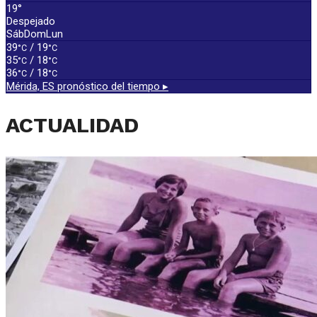
19°
Despejado
Sáb
Dom
Lun
39
/ 19
°C
°C
35
/ 18
°C
°C
36
/ 18
°C
°C
Mérida, ES
pronóstico del tiempo ▸
ACTUALIDAD