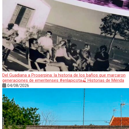
Del Guadiana a Proserpina: la historia de los baños que marcaron
generaciones de emeritenses #enlapicota🍒 Historias de Mérida
04/08/2026