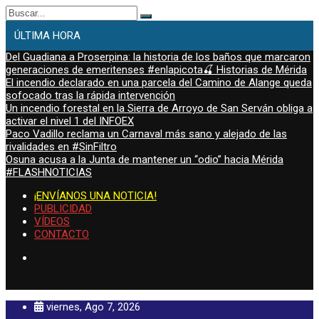
Buscar:
ÚLTIMA HORA
Del Guadiana a Proserpina: la historia de los baños que marcaron
generaciones de emeritenses #enlapicota🍒 Historias de Mérida
El incendio declarado en una parcela del Camino de Alange queda
sofocado tras la rápida intervención
Un incendio forestal en la Sierra de Arroyo de San Serván obliga a
activar el nivel 1 del INFOEX
Paco Vadillo reclama un Carnaval más sano y alejado de las
rivalidades en #SinFiltro
Osuna acusa a la Junta de mantener un “odio” hacia Mérida
#FLASHNOTICIAS
¡ENVÍANOS UNA NOTICIA!
PUBLICIDAD
VÍDEOS
CONTACTO
viernes, Ago 7, 2026