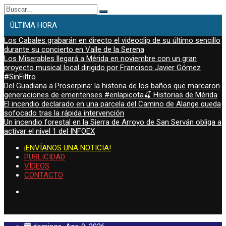
Buscar:
ÚLTIMA HORA
Los Cabales grabarán en directo el videoclip de su último sencillo
durante su concierto en Valle de la Serena
Los Miserables llegará a Mérida en noviembre con un gran
proyecto musical local dirigido por Francisco Javier Gómez
#SinFiltro
Del Guadiana a Proserpina: la historia de los baños que marcaron
generaciones de emeritenses #enlapicota🍒 Historias de Mérida
El incendio declarado en una parcela del Camino de Alange queda
sofocado tras la rápida intervención
Un incendio forestal en la Sierra de Arroyo de San Serván obliga a
activar el nivel 1 del INFOEX
¡ENVÍANOS UNA NOTICIA!
PUBLICIDAD
VÍDEOS
CONTACTO