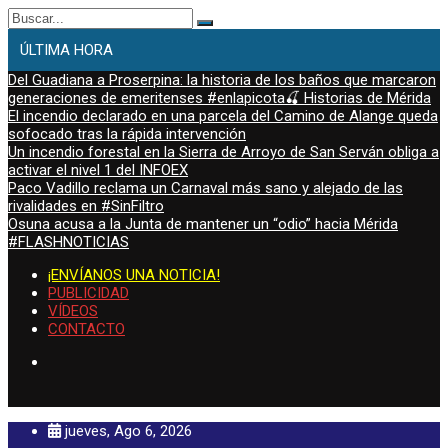
Buscar:
ÚLTIMA HORA
Del Guadiana a Proserpina: la historia de los baños que marcaron
generaciones de emeritenses #enlapicota🍒 Historias de Mérida
El incendio declarado en una parcela del Camino de Alange queda
sofocado tras la rápida intervención
Un incendio forestal en la Sierra de Arroyo de San Serván obliga a
activar el nivel 1 del INFOEX
Paco Vadillo reclama un Carnaval más sano y alejado de las
rivalidades en #SinFiltro
Osuna acusa a la Junta de mantener un “odio” hacia Mérida
#FLASHNOTICIAS
¡ENVÍANOS UNA NOTICIA!
PUBLICIDAD
VÍDEOS
CONTACTO
jueves, Ago 6, 2026