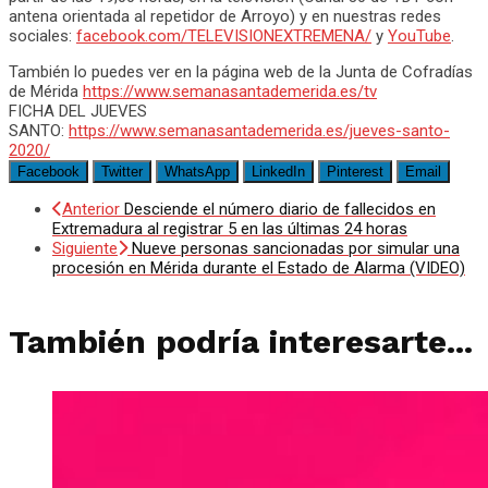
antena orientada al repetidor de Arroyo) y en nuestras redes
sociales:
facebook.com/TELEVISIONEXTREMENA/
y
YouTube
.
También lo puedes ver en la página web de la Junta de Cofradías
de Mérida
https://www.semanasantademerida.es/tv
FICHA DEL JUEVES
SANTO:
https://www.semanasantademerida.es/jueves-santo-
2020/
Facebook
Twitter
WhatsApp
LinkedIn
Pinterest
Email
Anterior
Desciende el número diario de fallecidos en
Extremadura al registrar 5 en las últimas 24 horas
Siguiente
Nueve personas sancionadas por simular una
procesión en Mérida durante el Estado de Alarma (VIDEO)
También podría interesarte...