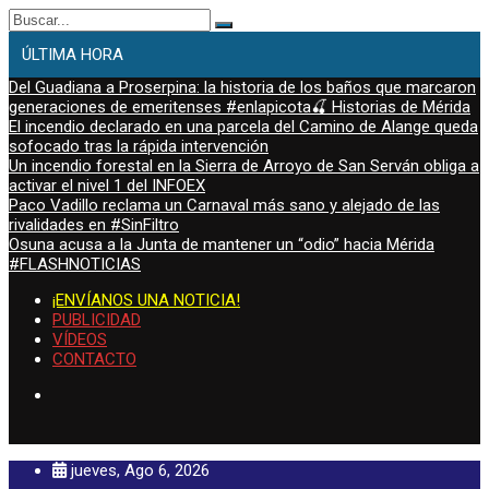
Buscar:
ÚLTIMA HORA
Del Guadiana a Proserpina: la historia de los baños que marcaron
generaciones de emeritenses #enlapicota🍒 Historias de Mérida
El incendio declarado en una parcela del Camino de Alange queda
sofocado tras la rápida intervención
Un incendio forestal en la Sierra de Arroyo de San Serván obliga a
activar el nivel 1 del INFOEX
Paco Vadillo reclama un Carnaval más sano y alejado de las
rivalidades en #SinFiltro
Osuna acusa a la Junta de mantener un “odio” hacia Mérida
#FLASHNOTICIAS
¡ENVÍANOS UNA NOTICIA!
PUBLICIDAD
VÍDEOS
CONTACTO
jueves, Ago 6, 2026