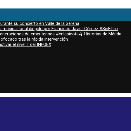
durante su concierto en Valle de la Serena
 musical local dirigido por Francisco Javier Gómez #SinFiltro
 generaciones de emeritenses #enlapicota🍒 Historias de Mérida
ofocado tras la rápida intervención
ctivar el nivel 1 del INFOEX