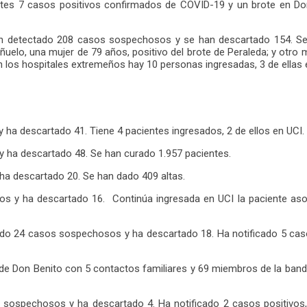
es 7 casos positivos confirmados de COVID-19 y un brote en Don 
 han detectado 208 casos sospechosos y se han descartado 154. Se
elo, una mujer de 79 años, positivo del brote de Peraleda; y otro má
 los hospitales extremeños hay 10 personas ingresadas, 3 de ellas 
ha descartado 41. Tiene 4 pacientes ingresados, 2 de ellos en UCI. 
y ha descartado 48. Se han curado 1.957 pacientes.
ha descartado 20. Se han dado 409 altas.
 y ha descartado 16. Continúa ingresada en UCI la paciente asoci
ado 24 casos sospechosos y ha descartado 18. Ha notificado 5 caso
de Don Benito con 5 contactos familiares y 69 miembros de la banda
s sospechosos y ha descartado 4. Ha notificado 2 casos positivos,