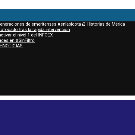
 generaciones de emeritenses #enlapicota🍒 Historias de Mérida
ofocado tras la rápida intervención
ctivar el nivel 1 del INFOEX
ades en #SinFiltro
ASHNOTICIAS