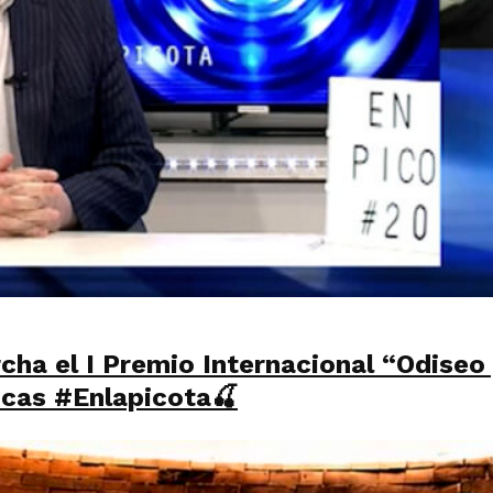
cha el I Premio Internacional “Odiseo
icas #Enlapicota🍒