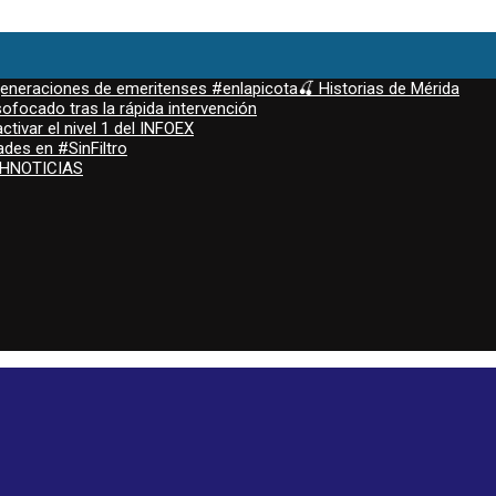
 generaciones de emeritenses #enlapicota🍒 Historias de Mérida
ofocado tras la rápida intervención
ctivar el nivel 1 del INFOEX
ades en #SinFiltro
ASHNOTICIAS