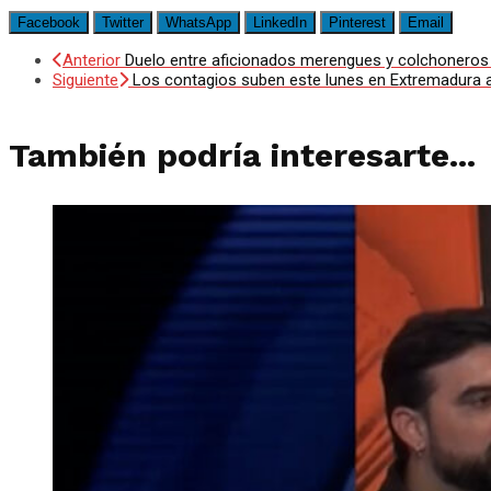
Facebook
Twitter
WhatsApp
LinkedIn
Pinterest
Email
Anterior
Duelo entre aficionados merengues y colchonero
Siguiente
Los contagios suben este lunes en Extremadura 
También podría interesarte...