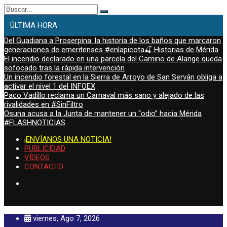
Buscar:
ÚLTIMA HORA
Del Guadiana a Proserpina: la historia de los baños que marcaron
generaciones de emeritenses #enlapicota🍒 Historias de Mérida
El incendio declarado en una parcela del Camino de Alange queda
sofocado tras la rápida intervención
Un incendio forestal en la Sierra de Arroyo de San Serván obliga a
activar el nivel 1 del INFOEX
Paco Vadillo reclama un Carnaval más sano y alejado de las
rivalidades en #SinFiltro
Osuna acusa a la Junta de mantener un “odio” hacia Mérida
#FLASHNOTICIAS
¡ENVÍANOS UNA NOTICIA!
PUBLICIDAD
VÍDEOS
CONTACTO
viernes, Ago 7, 2026