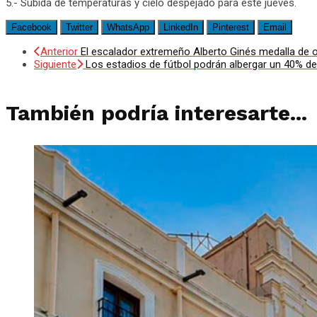
5.- Subida de temperaturas y cielo despejado para este jueves.
Facebook
Twitter
WhatsApp
LinkedIn
Pinterest
Email
Anterior
El escalador extremeño Alberto Ginés medalla de 
Siguiente
Los estadios de fútbol podrán albergar un 40% de
También podría interesarte...