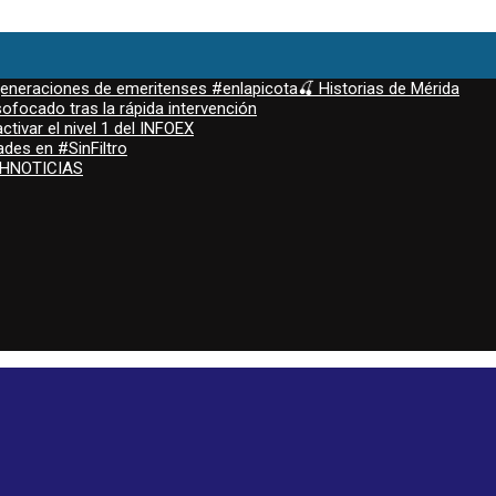
 generaciones de emeritenses #enlapicota🍒 Historias de Mérida
ofocado tras la rápida intervención
ctivar el nivel 1 del INFOEX
ades en #SinFiltro
ASHNOTICIAS