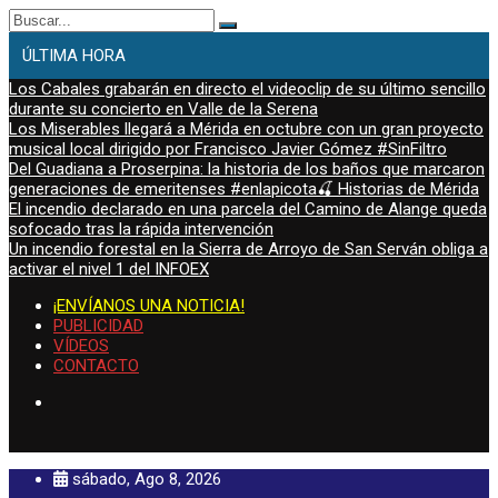
Buscar:
ÚLTIMA HORA
Los Cabales grabarán en directo el videoclip de su último sencillo
durante su concierto en Valle de la Serena
Los Miserables llegará a Mérida en octubre con un gran proyecto
musical local dirigido por Francisco Javier Gómez #SinFiltro
Del Guadiana a Proserpina: la historia de los baños que marcaron
generaciones de emeritenses #enlapicota🍒 Historias de Mérida
El incendio declarado en una parcela del Camino de Alange queda
sofocado tras la rápida intervención
Un incendio forestal en la Sierra de Arroyo de San Serván obliga a
activar el nivel 1 del INFOEX
¡ENVÍANOS UNA NOTICIA!
PUBLICIDAD
VÍDEOS
CONTACTO
sábado, Ago 8, 2026