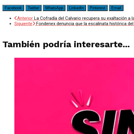
Facebook
Twitter
WhatsApp
LinkedIn
Pinterest
Email
Anterior
La Cofradía del Calvario recupera su exaltación a l
Siguiente
Fondenex denuncia que la escalinata histórica de
También podría interesarte...