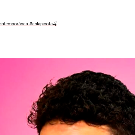
 contemporánea #enlapicota🍒