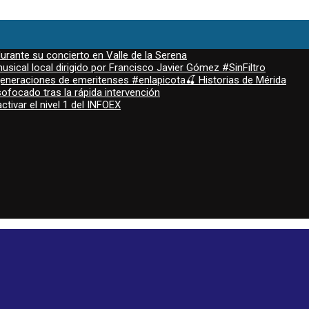
durante su concierto en Valle de la Serena
sical local dirigido por Francisco Javier Gómez #SinFiltro
 generaciones de emeritenses #enlapicota🍒 Historias de Mérida
ofocado tras la rápida intervención
ctivar el nivel 1 del INFOEX