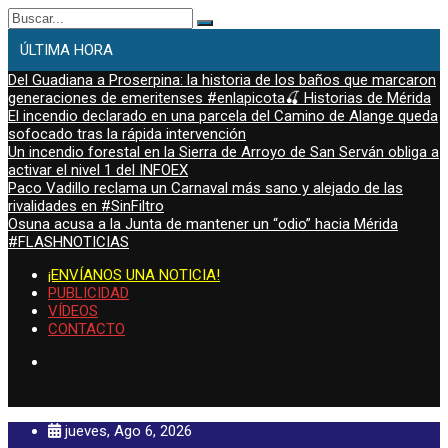
Buscar:
ÚLTIMA HORA
Del Guadiana a Proserpina: la historia de los baños que marcaron
generaciones de emeritenses #enlapicota🍒 Historias de Mérida
El incendio declarado en una parcela del Camino de Alange queda
sofocado tras la rápida intervención
Un incendio forestal en la Sierra de Arroyo de San Serván obliga a
activar el nivel 1 del INFOEX
Paco Vadillo reclama un Carnaval más sano y alejado de las
rivalidades en #SinFiltro
Osuna acusa a la Junta de mantener un “odio” hacia Mérida
#FLASHNOTICIAS
¡ENVÍANOS UNA NOTICIA!
PUBLICIDAD
VÍDEOS
CONTACTO
jueves, Ago 6, 2026