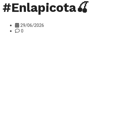
#Enlapicota🍒
29/06/2026
0