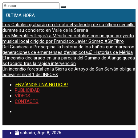
Buscar:
ÚLTIMA HORA
Los Cabales grabarán en directo el videoclip de su último sencillo
durante su concierto en Valle de la Serena
Los Miserables llegará a Mérida en octubre con un gran proyecto
musical local dirigido por Francisco Javier Gómez #SinFiltro
Del Guadiana a Proserpina: la historia de los baños que marcaron
generaciones de emeritenses #enlapicota🍒 Historias de Mérida
El incendio declarado en una parcela del Camino de Alange queda
sofocado tras la rápida intervención
Un incendio forestal en la Sierra de Arroyo de San Serván obliga a
activar el nivel 1 del INFOEX
¡ENVÍANOS UNA NOTICIA!
PUBLICIDAD
VÍDEOS
CONTACTO
sábado, Ago 8, 2026