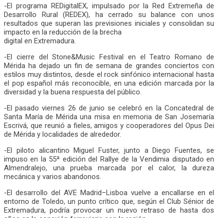
-El programa REDigitalEX, impulsado por la Red Extremeña de
Desarrollo Rural (REDEX), ha cerrado su balance con unos
resultados que superan las previsiones iniciales y consolidan su
impacto en la reducción de la brecha
digital en Extremadura.
-El cierre del Stone&Music Festival en el Teatro Romano de
Mérida ha dejado un fin de semana de grandes conciertos con
estilos muy distintos, desde el rock sinfónico internacional hasta
el pop español más reconocible, en una edición marcada por la
diversidad y la buena respuesta del público.
-El pasado viernes 26 de junio se celebró en la Concatedral de
Santa María de Mérida una misa en memoria de San Josemaría
Escrivá, que reunió a fieles, amigos y cooperadores del Opus Dei
de Mérida y localidades de alrededor.
-El piloto alicantino Miguel Fuster, junto a Diego Fuentes, se
impuso en la 55ª edición del Rallye de la Vendimia disputado en
Almendralejo, una prueba marcada por el calor, la dureza
mecánica y varios abandonos.
-El desarrollo del AVE Madrid–Lisboa vuelve a encallarse en el
entorno de Toledo, un punto crítico que, según el Club Sénior de
Extremadura, podría provocar un nuevo retraso de hasta dos