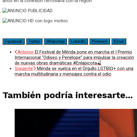
años en la conexión ferroviaria con la región.
Facebook
Twitter
WhatsApp
LinkedIn
Pinterest
Email
Anterior
El Festival de Mérida pone en marcha el I Premio
Internacional “Odiseo y Penélope” para impulsar la creación
de nuevas obras dramáticas #Enlapicota🍒
Siguiente
Mérida se vuelca en el Orgullo LGTBIQ+ con una
marcha multitudinaria y mensajes contra el odio
También podría interesarte...