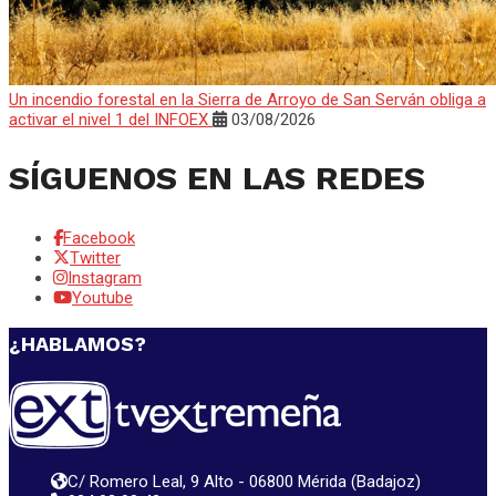
Un incendio forestal en la Sierra de Arroyo de San Serván obliga a
activar el nivel 1 del INFOEX
03/08/2026
SÍGUENOS EN LAS REDES
Facebook
Twitter
Instagram
Youtube
¿HABLAMOS?
C/ Romero Leal, 9 Alto - 06800 Mérida (Badajoz)