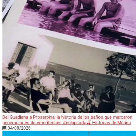
Del Guadiana a Proserpina: la historia de los baños que marcaron
generaciones de emeritenses #enlapicota🍒 Historias de Mérida
04/08/2026