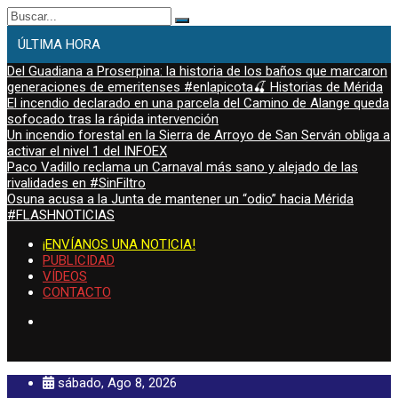
Buscar:
ÚLTIMA HORA
Del Guadiana a Proserpina: la historia de los baños que marcaron
generaciones de emeritenses #enlapicota🍒 Historias de Mérida
El incendio declarado en una parcela del Camino de Alange queda
sofocado tras la rápida intervención
Un incendio forestal en la Sierra de Arroyo de San Serván obliga a
activar el nivel 1 del INFOEX
Paco Vadillo reclama un Carnaval más sano y alejado de las
rivalidades en #SinFiltro
Osuna acusa a la Junta de mantener un “odio” hacia Mérida
#FLASHNOTICIAS
¡ENVÍANOS UNA NOTICIA!
PUBLICIDAD
VÍDEOS
CONTACTO
sábado, Ago 8, 2026