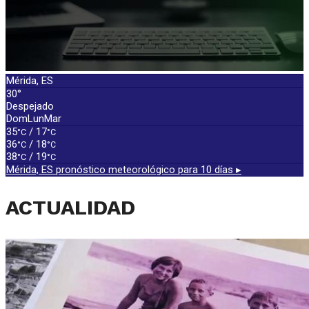
Mérida, ES
30°
Despejado
Dom
Lun
Mar
35
/ 17
°C
°C
36
/ 18
°C
°C
38
/ 19
°C
°C
Mérida, ES
pronóstico meteorológico para 10 días ▸
ACTUALIDAD