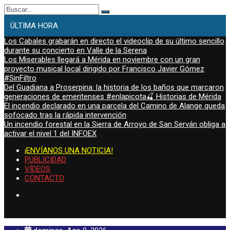
Buscar:
ÚLTIMA HORA
Los Cabales grabarán en directo el videoclip de su último sencillo
durante su concierto en Valle de la Serena
Los Miserables llegará a Mérida en noviembre con un gran
proyecto musical local dirigido por Francisco Javier Gómez
#SinFiltro
Del Guadiana a Proserpina: la historia de los baños que marcaron
generaciones de emeritenses #enlapicota🍒 Historias de Mérida
El incendio declarado en una parcela del Camino de Alange queda
sofocado tras la rápida intervención
Un incendio forestal en la Sierra de Arroyo de San Serván obliga a
activar el nivel 1 del INFOEX
¡ENVÍANOS UNA NOTICIA!
PUBLICIDAD
VÍDEOS
CONTACTO