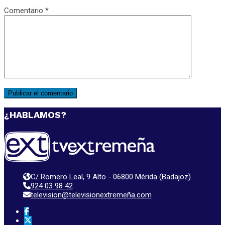
Comentario
*
¿HABLAMOS?
C/ Romero Leal, 9 Alto - 06800 Mérida (Badajoz)
924 03 98 42
television@televisionextremeña.com