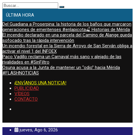
Buscar:
ÚLTIMA HORA
Del Guadiana a Proserpina: la historia de los baños que marcaron
generaciones de emeritenses #enlapicota🍒 Historias de Mérida
El incendio declarado en una parcela del Camino de Alange queda
sofocado tras la rápida intervención
Un incendio forestal en la Sierra de Arroyo de San Serván obliga a
activar el nivel 1 del INFOEX
Paco Vadillo reclama un Carnaval más sano y alejado de las
rivalidades en #SinFiltro
Osuna acusa a la Junta de mantener un “odio” hacia Mérida
#FLASHNOTICIAS
¡ENVÍANOS UNA NOTICIA!
PUBLICIDAD
VÍDEOS
CONTACTO
jueves, Ago 6, 2026