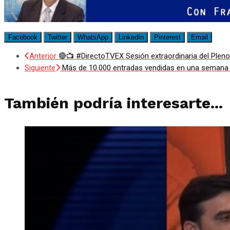
Facebook
Twitter
WhatsApp
LinkedIn
Pinterest
Email
Anterior
🔴📺 #DirectoTVEX Sesión extraordinaria del Pleno
Siguiente
Más de 10.000 entradas vendidas en una semana pa
También podría interesarte...