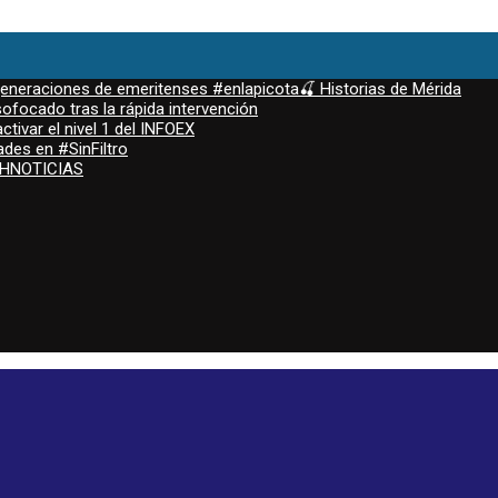
 generaciones de emeritenses #enlapicota🍒 Historias de Mérida
ofocado tras la rápida intervención
ctivar el nivel 1 del INFOEX
ades en #SinFiltro
ASHNOTICIAS