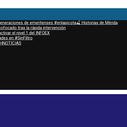
 generaciones de emeritenses #enlapicota🍒 Historias de Mérida
ofocado tras la rápida intervención
ctivar el nivel 1 del INFOEX
ades en #SinFiltro
ASHNOTICIAS