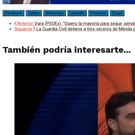
Facebook
Twitter
WhatsApp
LinkedIn
Pinterest
Email
Anterior
Vara (PSOEx): “Quiero la mayoría para seguir si
Siguiente
La Guardia Civil detiene a tres vecinos de Mérida
También podría interesarte...