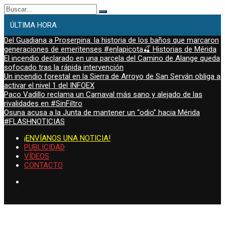
Buscar:
ÚLTIMA HORA
Del Guadiana a Proserpina: la historia de los baños que marcaron
generaciones de emeritenses #enlapicota🍒 Historias de Mérida
El incendio declarado en una parcela del Camino de Alange queda
sofocado tras la rápida intervención
Un incendio forestal en la Sierra de Arroyo de San Serván obliga a
activar el nivel 1 del INFOEX
Paco Vadillo reclama un Carnaval más sano y alejado de las
rivalidades en #SinFiltro
Osuna acusa a la Junta de mantener un “odio” hacia Mérida
#FLASHNOTICIAS
¡ENVÍANOS UNA NOTICIA!
PUBLICIDAD
VÍDEOS
CONTACTO
viernes, Ago 7, 2026