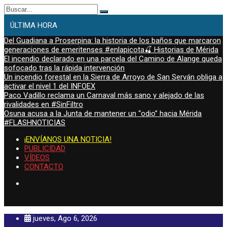
Buscar:
ÚLTIMA HORA
Del Guadiana a Proserpina: la historia de los baños que marcaron
generaciones de emeritenses #enlapicota🍒 Historias de Mérida
El incendio declarado en una parcela del Camino de Alange queda
sofocado tras la rápida intervención
Un incendio forestal en la Sierra de Arroyo de San Serván obliga a
activar el nivel 1 del INFOEX
Paco Vadillo reclama un Carnaval más sano y alejado de las
rivalidades en #SinFiltro
Osuna acusa a la Junta de mantener un “odio” hacia Mérida
#FLASHNOTICIAS
¡ENVÍANOS UNA NOTICIA!
PUBLICIDAD
VÍDEOS
CONTACTO
jueves, Ago 6, 2026