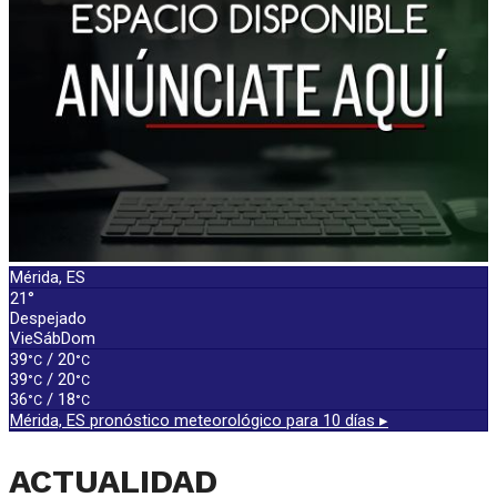
Mérida, ES
21°
Despejado
Vie
Sáb
Dom
39
/ 20
°C
°C
39
/ 20
°C
°C
36
/ 18
°C
°C
Mérida, ES
pronóstico meteorológico para 10 días ▸
ACTUALIDAD