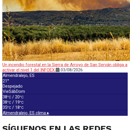
Un incendio forestal en la Sierra de Arroyo de San Serván obliga a
activar el nivel 1 del INFOEX
03/08/2026
Almendralejo, ES
21°
Despejado
Vie
Sáb
Dom
38
/ 20
°C
°C
38
/ 19
°C
°C
35
/ 18
°C
°C
Almendralejo, ES
clima ▸
SÍGUENOS EN LAS REDES