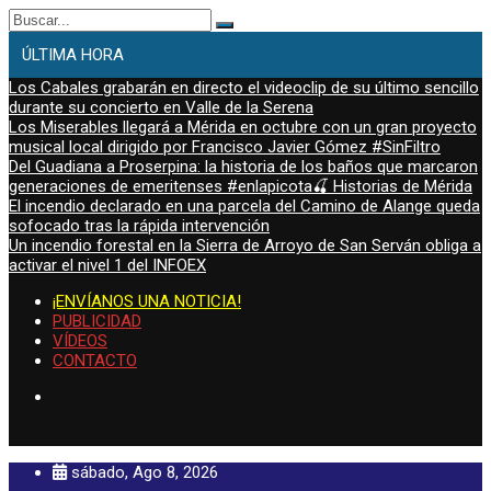
Buscar:
ÚLTIMA HORA
Los Cabales grabarán en directo el videoclip de su último sencillo
durante su concierto en Valle de la Serena
Los Miserables llegará a Mérida en octubre con un gran proyecto
musical local dirigido por Francisco Javier Gómez #SinFiltro
Del Guadiana a Proserpina: la historia de los baños que marcaron
generaciones de emeritenses #enlapicota🍒 Historias de Mérida
El incendio declarado en una parcela del Camino de Alange queda
sofocado tras la rápida intervención
Un incendio forestal en la Sierra de Arroyo de San Serván obliga a
activar el nivel 1 del INFOEX
¡ENVÍANOS UNA NOTICIA!
PUBLICIDAD
VÍDEOS
CONTACTO
sábado, Ago 8, 2026