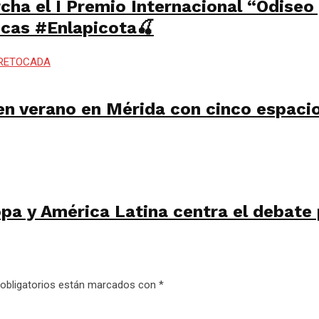
cha el I Premio Internacional “Odiseo
icas #Enlapicota🍒
en verano en Mérida con cinco espacio
a y América Latina centra el debate p
obligatorios están marcados con
*