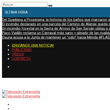
Buscar:
ÚLTIMA HORA
Del Guadiana a Proserpina: la historia de los baños que marcaron
El incendio declarado en una parcela del Camino de Alange queda s
Un incendio forestal en la Sierra de Arroyo de San Serván obliga a a
Paco Vadillo reclama un Carnaval más sano y alejado de las rivalid
Osuna acusa a la Junta de mantener un “odio” hacia Mérida #FL
¡ENVÍANOS UNA NOTICIA!
PUBLICIDAD
VÍDEOS
CONTACTO
viernes, Ago 7, 2026