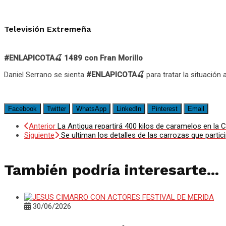
Televisión Extremeña
#ENLAPICOTA🍒 1489 con Fran Morillo
Daniel Serrano se sienta
#ENLAPICOTA🍒
para tratar la situación 
Facebook
Twitter
WhatsApp
LinkedIn
Pinterest
Email
Anterior
La Antigua repartirá 400 kilos de caramelos en l
Siguiente
Se ultiman los detalles de las carrozas que part
También podría interesarte...
30/06/2026