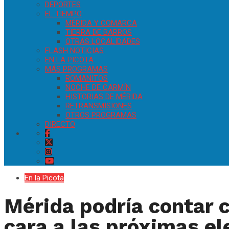
DEPORTES
EL TIEMPO
MÉRIDA Y COMARCA
TIERRA DE BARROS
OTRAS LOCALIDADES
FLASH NOTICIAS
EN LA PICOTA
MÁS PROGRAMAS
ROMANITOS
NOCHE DE CARMÍN
HISTORIAS DE MÉRIDA
RETRANSMISIONES
OTROS PROGRAMAS
DIRECTO
En la Picota
Mérida podría contar c
cara a las próximas 