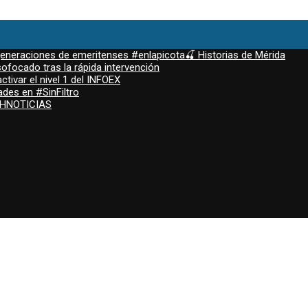
 generaciones de emeritenses #enlapicota🍒 Historias de Mérida
ofocado tras la rápida intervención
ctivar el nivel 1 del INFOEX
ades en #SinFiltro
ASHNOTICIAS