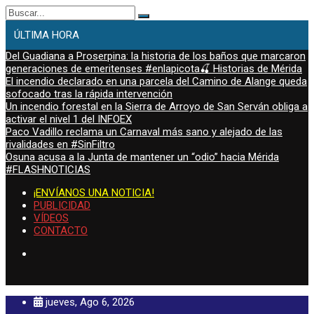
Buscar:
ÚLTIMA HORA
Del Guadiana a Proserpina: la historia de los baños que marcaron
generaciones de emeritenses #enlapicota🍒 Historias de Mérida
El incendio declarado en una parcela del Camino de Alange queda
sofocado tras la rápida intervención
Un incendio forestal en la Sierra de Arroyo de San Serván obliga a
activar el nivel 1 del INFOEX
Paco Vadillo reclama un Carnaval más sano y alejado de las
rivalidades en #SinFiltro
Osuna acusa a la Junta de mantener un “odio” hacia Mérida
#FLASHNOTICIAS
¡ENVÍANOS UNA NOTICIA!
PUBLICIDAD
VÍDEOS
CONTACTO
jueves, Ago 6, 2026