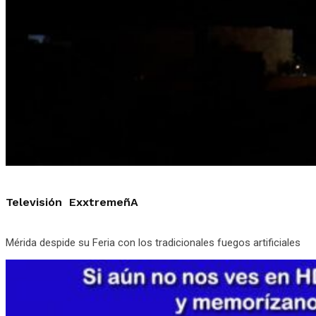
Televisión ExxtremeñA
Mérida despide su Feria con los tradicionales fuegos artificiales