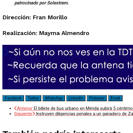
patrocinado por Solextrem.
Dirección: Fran Morillo
Realización: Mayma Almendro
Facebook
Twitter
WhatsApp
LinkedIn
Pinterest
Email
Anterior
El billete de bus urbano en Mérida subirá 5 cént
Siguiente
Instruyen diligencias penales a un ganadero de Z