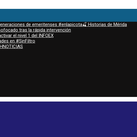
 generaciones de emeritenses #enlapicota🍒 Historias de Mérida
ofocado tras la rápida intervención
ctivar el nivel 1 del INFOEX
ades en #SinFiltro
ASHNOTICIAS