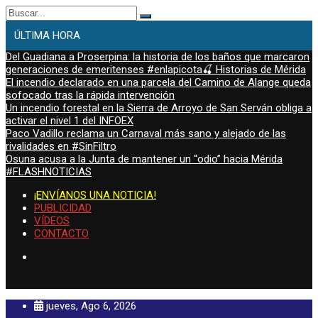
Buscar:
ÚLTIMA HORA
Del Guadiana a Proserpina: la historia de los baños que marcaron
generaciones de emeritenses #enlapicota🍒 Historias de Mérida
El incendio declarado en una parcela del Camino de Alange queda
sofocado tras la rápida intervención
Un incendio forestal en la Sierra de Arroyo de San Serván obliga a
activar el nivel 1 del INFOEX
Paco Vadillo reclama un Carnaval más sano y alejado de las
rivalidades en #SinFiltro
Osuna acusa a la Junta de mantener un “odio” hacia Mérida
#FLASHNOTICIAS
¡ENVÍANOS UNA NOTICIA!
PUBLICIDAD
VÍDEOS
CONTACTO
jueves, Ago 6, 2026