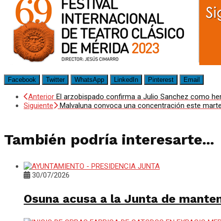
Facebook
Twitter
WhatsApp
LinkedIn
Pinterest
Email
Anterior
El arzobispado confirma a Julio Sanchez como her
Siguiente
Malvaluna convoca una concentración este martes a
También podría interesarte...
30/07/2026
Osuna acusa a la Junta de mante