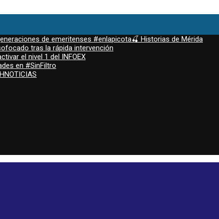
 generaciones de emeritenses #enlapicota🍒 Historias de Mérida
ofocado tras la rápida intervención
ctivar el nivel 1 del INFOEX
ades en #SinFiltro
ASHNOTICIAS