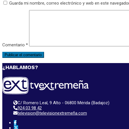
Guarda mi nombre, correo electrónico y web en este navegado
Comentario
*
¿HABLAMOS?
C/ Romero Leal, 9 Alto - 06800 Mérida (Badajoz)
924 03 98 42
television@televisionextremeña.com