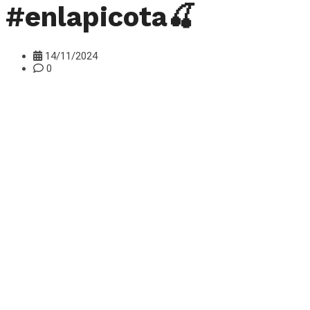
#enlapicota🍒
14/11/2024
0