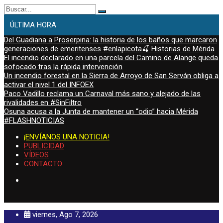
Buscar:
ÚLTIMA HORA
Del Guadiana a Proserpina: la historia de los baños que marcaron
generaciones de emeritenses #enlapicota🍒 Historias de Mérida
El incendio declarado en una parcela del Camino de Alange queda
sofocado tras la rápida intervención
Un incendio forestal en la Sierra de Arroyo de San Serván obliga a
activar el nivel 1 del INFOEX
Paco Vadillo reclama un Carnaval más sano y alejado de las
rivalidades en #SinFiltro
Osuna acusa a la Junta de mantener un “odio” hacia Mérida
#FLASHNOTICIAS
¡ENVÍANOS UNA NOTICIA!
PUBLICIDAD
VÍDEOS
CONTACTO
viernes, Ago 7, 2026