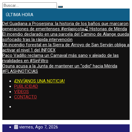
Buscar:
ÚLTIMA HORA
Del Guadiana a Proserpina: la historia de los baños que marcaron
generaciones de emeritenses #enlapicota🍒 Historias de Mérida
El incendio declarado en una parcela del Camino de Alange queda
sofocado tras la rápida intervención
Un incendio forestal en la Sierra de Arroyo de San Serván obliga a
activar el nivel 1 del INFOEX
Paco Vadillo reclama un Carnaval más sano y alejado de las
rivalidades en #SinFiltro
Osuna acusa a la Junta de mantener un “odio” hacia Mérida
#FLASHNOTICIAS
¡ENVÍANOS UNA NOTICIA!
PUBLICIDAD
VÍDEOS
CONTACTO
viernes, Ago 7, 2026