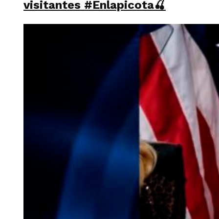
visitantes #Enlapicota🍒