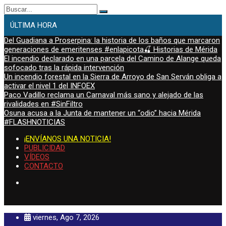
Buscar:
ÚLTIMA HORA
Del Guadiana a Proserpina: la historia de los baños que marcaron
generaciones de emeritenses #enlapicota🍒 Historias de Mérida
El incendio declarado en una parcela del Camino de Alange queda
sofocado tras la rápida intervención
Un incendio forestal en la Sierra de Arroyo de San Serván obliga a
activar el nivel 1 del INFOEX
Paco Vadillo reclama un Carnaval más sano y alejado de las
rivalidades en #SinFiltro
Osuna acusa a la Junta de mantener un “odio” hacia Mérida
#FLASHNOTICIAS
¡ENVÍANOS UNA NOTICIA!
PUBLICIDAD
VÍDEOS
CONTACTO
viernes, Ago 7, 2026