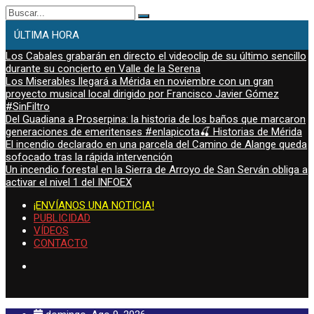
Buscar:
ÚLTIMA HORA
Los Cabales grabarán en directo el videoclip de su último sencillo
durante su concierto en Valle de la Serena
Los Miserables llegará a Mérida en noviembre con un gran
proyecto musical local dirigido por Francisco Javier Gómez
#SinFiltro
Del Guadiana a Proserpina: la historia de los baños que marcaron
generaciones de emeritenses #enlapicota🍒 Historias de Mérida
El incendio declarado en una parcela del Camino de Alange queda
sofocado tras la rápida intervención
Un incendio forestal en la Sierra de Arroyo de San Serván obliga a
activar el nivel 1 del INFOEX
¡ENVÍANOS UNA NOTICIA!
PUBLICIDAD
VÍDEOS
CONTACTO