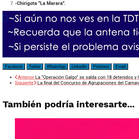
-Chirigota “La Marara”.
Facebook
Twitter
WhatsApp
LinkedIn
Pinterest
Email
Anterior
La “Operación Galgo” se salda con 18 detenidos y 
Siguiente
La final del Concurso de Agrupaciones del Carna
También podría interesarte...