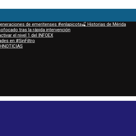
 generaciones de emeritenses #enlapicota🍒 Historias de Mérida
ofocado tras la rápida intervención
ctivar el nivel 1 del INFOEX
ades en #SinFiltro
ASHNOTICIAS