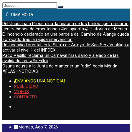
Buscar:
ÚLTIMA HORA
Del Guadiana a Proserpina: la historia de los baños que marcaron
generaciones de emeritenses #enlapicota🍒 Historias de Mérida
El incendio declarado en una parcela del Camino de Alange queda
sofocado tras la rápida intervención
Un incendio forestal en la Sierra de Arroyo de San Serván obliga a
activar el nivel 1 del INFOEX
Paco Vadillo reclama un Carnaval más sano y alejado de las
rivalidades en #SinFiltro
Osuna acusa a la Junta de mantener un “odio” hacia Mérida
#FLASHNOTICIAS
¡ENVÍANOS UNA NOTICIA!
PUBLICIDAD
VÍDEOS
CONTACTO
viernes, Ago 7, 2026