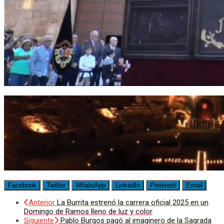
Facebook
Twitter
WhatsApp
LinkedIn
Pinterest
Email
Anterior
La Burrita estrenó la carrera oficial 2025 en un
Domingo de Ramos lleno de luz y color
Siguiente
Pablo Burgos pagó al imaginero de la Sagrada