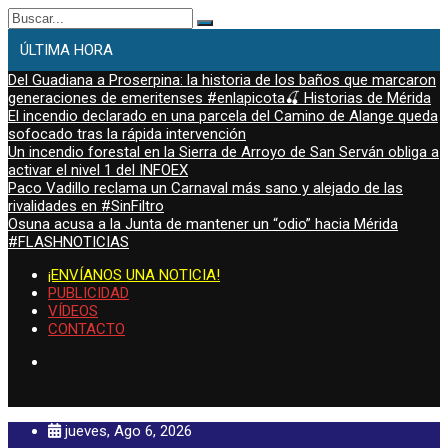
Buscar:
ÚLTIMA HORA
Del Guadiana a Proserpina: la historia de los baños que marcaron
generaciones de emeritenses #enlapicota🍒 Historias de Mérida
El incendio declarado en una parcela del Camino de Alange queda
sofocado tras la rápida intervención
Un incendio forestal en la Sierra de Arroyo de San Serván obliga a
activar el nivel 1 del INFOEX
Paco Vadillo reclama un Carnaval más sano y alejado de las
rivalidades en #SinFiltro
Osuna acusa a la Junta de mantener un “odio” hacia Mérida
#FLASHNOTICIAS
¡ENVÍANOS UNA NOTICIA!
PUBLICIDAD
VÍDEOS
CONTACTO
jueves, Ago 6, 2026