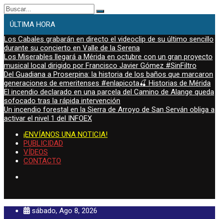
Buscar:
ÚLTIMA HORA
Los Cabales grabarán en directo el videoclip de su último sencillo
durante su concierto en Valle de la Serena
Los Miserables llegará a Mérida en octubre con un gran proyecto
musical local dirigido por Francisco Javier Gómez #SinFiltro
Del Guadiana a Proserpina: la historia de los baños que marcaron
generaciones de emeritenses #enlapicota🍒 Historias de Mérida
El incendio declarado en una parcela del Camino de Alange queda
sofocado tras la rápida intervención
Un incendio forestal en la Sierra de Arroyo de San Serván obliga a
activar el nivel 1 del INFOEX
¡ENVÍANOS UNA NOTICIA!
PUBLICIDAD
VÍDEOS
CONTACTO
sábado, Ago 8, 2026