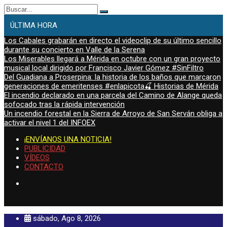
Buscar:
ÚLTIMA HORA
Los Cabales grabarán en directo el videoclip de su último sencillo
durante su concierto en Valle de la Serena
Los Miserables llegará a Mérida en octubre con un gran proyecto
musical local dirigido por Francisco Javier Gómez #SinFiltro
Del Guadiana a Proserpina: la historia de los baños que marcaron
generaciones de emeritenses #enlapicota🍒 Historias de Mérida
El incendio declarado en una parcela del Camino de Alange queda
sofocado tras la rápida intervención
Un incendio forestal en la Sierra de Arroyo de San Serván obliga a
activar el nivel 1 del INFOEX
¡ENVÍANOS UNA NOTICIA!
PUBLICIDAD
VÍDEOS
CONTACTO
sábado, Ago 8, 2026