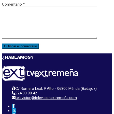
Comentario
*
¿HABLAMOS?
C/ Romero Leal, 9 Alto - 06800 Mérida (Badajoz)
924 03 98 42
television@televisionextremeña.com