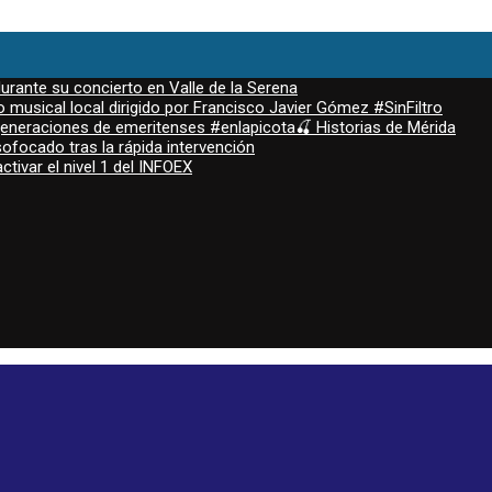
durante su concierto en Valle de la Serena
 musical local dirigido por Francisco Javier Gómez #SinFiltro
 generaciones de emeritenses #enlapicota🍒 Historias de Mérida
ofocado tras la rápida intervención
ctivar el nivel 1 del INFOEX