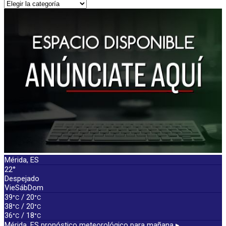
CATEGORÍAS
Mérida, ES
22°
Despejado
Vie
Sáb
Dom
39
/ 20
°C
°C
38
/ 20
°C
°C
36
/ 18
°C
°C
Mérida, ES
pronóstico meteorológico para mañana ▸