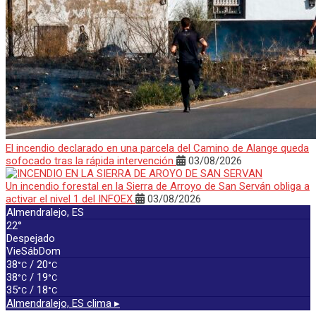
El incendio declarado en una parcela del Camino de Alange queda
sofocado tras la rápida intervención
03/08/2026
Un incendio forestal en la Sierra de Arroyo de San Serván obliga a
activar el nivel 1 del INFOEX
03/08/2026
Almendralejo, ES
22°
Despejado
Vie
Sáb
Dom
38
/ 20
°C
°C
38
/ 19
°C
°C
35
/ 18
°C
°C
Almendralejo, ES
clima ▸