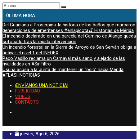
Buscar:
ÚLTIMA HORA
Del Guadiana a Proserpina: la historia de los baños que marcaron
generaciones de emeritenses #enlapicota🍒 Historias de Mérida
El incendio declarado en una parcela del Camino de Alange queda
sofocado tras la rápida intervención
Un incendio forestal en la Sierra de Arroyo de San Serván obliga a
activar el nivel 1 del INFOEX
Paco Vadillo reclama un Carnaval más sano y alejado de las
rivalidades en #SinFiltro
Osuna acusa a la Junta de mantener un “odio” hacia Mérida
#FLASHNOTICIAS
¡ENVÍANOS UNA NOTICIA!
PUBLICIDAD
VÍDEOS
CONTACTO
jueves, Ago 6, 2026