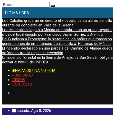
Buscar:
ÚLTIMA HORA
Los Cabales grabarán en directo el videoclip de su último sencillo
durante su concierto en Valle de la Serena
Los Miserables llegará a Mérida en octubre con un gran proyecto
musical local dirigido por Francisco Javier Gómez #SinFiltro
Del Guadiana a Proserpina: la historia de los baños que marcaron
generaciones de emeritenses #enlapicota🍒 Historias de Mérida
El incendio declarado en una parcela del Camino de Alange queda
sofocado tras la rápida intervención
Un incendio forestal en la Sierra de Arroyo de San Serván obliga a
activar el nivel 1 del INFOEX
¡ENVÍANOS UNA NOTICIA!
PUBLICIDAD
VÍDEOS
CONTACTO
sábado, Ago 8, 2026