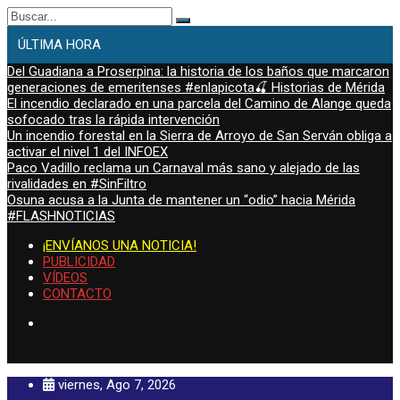
Buscar:
ÚLTIMA HORA
Del Guadiana a Proserpina: la historia de los baños que marcaron
generaciones de emeritenses #enlapicota🍒 Historias de Mérida
El incendio declarado en una parcela del Camino de Alange queda
sofocado tras la rápida intervención
Un incendio forestal en la Sierra de Arroyo de San Serván obliga a
activar el nivel 1 del INFOEX
Paco Vadillo reclama un Carnaval más sano y alejado de las
rivalidades en #SinFiltro
Osuna acusa a la Junta de mantener un “odio” hacia Mérida
#FLASHNOTICIAS
¡ENVÍANOS UNA NOTICIA!
PUBLICIDAD
VÍDEOS
CONTACTO
viernes, Ago 7, 2026