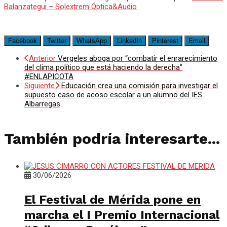
Balanzategui – Solextrem Óptica&Audio
Facebook
Twitter
WhatsApp
LinkedIn
Pinterest
Email
Anterior
Vergeles aboga por “combatir el enrarecimiento
del clima político que está haciendo la derecha”
#ENLAPICOTA
Siguiente
Educación crea una comisión para investigar el
supuesto caso de acoso escolar a un alumno del IES
Albarregas
También podría interesarte...
30/06/2026
El Festival de Mérida pone en
marcha el I Premio Internacional