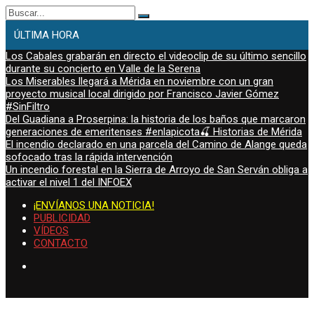
Buscar:
ÚLTIMA HORA
Los Cabales grabarán en directo el videoclip de su último sencillo
durante su concierto en Valle de la Serena
Los Miserables llegará a Mérida en noviembre con un gran
proyecto musical local dirigido por Francisco Javier Gómez
#SinFiltro
Del Guadiana a Proserpina: la historia de los baños que marcaron
generaciones de emeritenses #enlapicota🍒 Historias de Mérida
El incendio declarado en una parcela del Camino de Alange queda
sofocado tras la rápida intervención
Un incendio forestal en la Sierra de Arroyo de San Serván obliga a
activar el nivel 1 del INFOEX
¡ENVÍANOS UNA NOTICIA!
PUBLICIDAD
VÍDEOS
CONTACTO