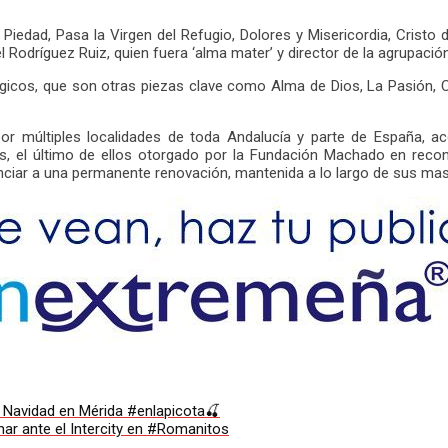
iedad, Pasa la Virgen del Refugio, Dolores y Misericordia, Cristo 
el Rodríguez Ruiz, quien fuera ‘alma mater’ y director de la agrupación
rgicos, que son otras piezas clave como Alma de Dios, La Pasión, 
por múltiples localidades de toda Andalucía y parte de España, 
, el último de ellos otorgado por la Fundación Machado en recono
nciar a una permanente renovación, mantenida a lo largo de sus mas
a Navidad en Mérida #enlapicota🍒
nar ante el Intercity en #Romanitos