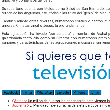
años 70 y comienzos de los 80.
Su repertorio cuenta con títulos como Salud de San Bernardo, La P
Virgen de las Angustias, etc., todas ellas fruto del “genio” de Manu
También adaptó obras diversas, numerosos corales o cantos litú
amores, Christus vincit o Jesús, tu profunda herida.
Esta agrupación ha llevado “por bandera” el nombre de Arahal 
galardonada tanto ella como su Director con numerosos premios
cánones y características de las agrupaciones musicales, sin renu
Facebook
Twitter
WhatsApp
LinkedIn
Pinterest
Email
Anterior
Un millón de puntos led encenderán este viernes l
Siguiente
El Mérida rompe su racha de siete partidos sin ga