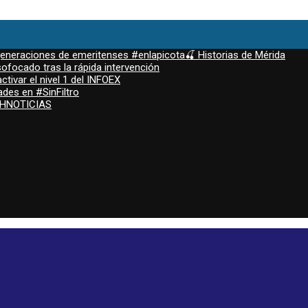
 generaciones de emeritenses #enlapicota🍒 Historias de Mérida
ofocado tras la rápida intervención
ctivar el nivel 1 del INFOEX
ades en #SinFiltro
ASHNOTICIAS